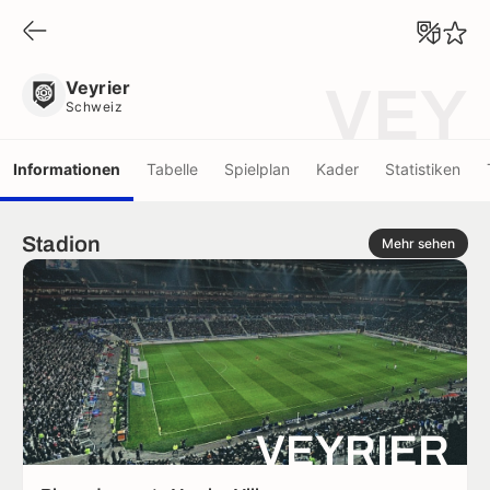
Veyrier
Schweiz
Veyrier
VEY
Schweiz
Informationen
Tabelle
Spielplan
Kader
Statistiken
Stadion
Mehr sehen
VEYRIER