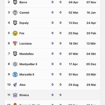
2
0
0
Berre
04 Apr
07 Nov
3
0
0
Cannet
02 Mai
16 Jan
4
0
0
Espaly
13 Dez
24 Apr
5
0
0
Fos
20 Sep
20 Feb
6
0
0
Lucciana
18 Okt
13 Mär
7
0
0
Mandelieu
07 Mär
04 Okt
8
0
0
Montpellier II
17 Apr
05 Dez
9
0
0
Marseille II
01 Nov
20 Mär
10
0
0
Ales
29 Aug
29 Mai
11
0
0
Riviera