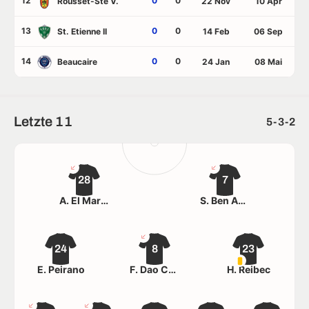
12
0
0
Rousset-Ste V.
22 Nov
10 Apr
13
0
0
St. Etienne II
14 Feb
06 Sep
14
0
0
Beaucaire
24 Jan
08 Mai
Letzte 11
5-3-2
28
7
A. El Mardi
S. Ben Amar
24
8
23
E. Peirano
F. Dao Castellana
H. Reibec