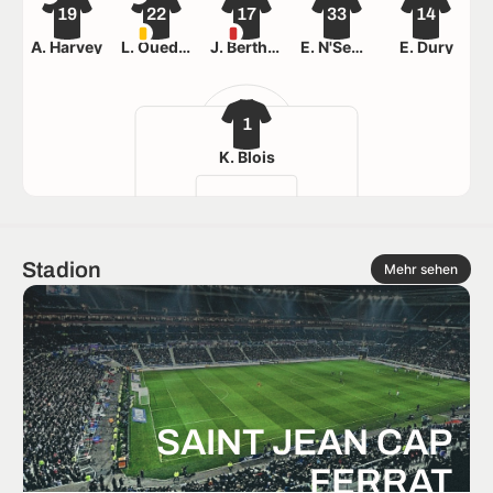
19
22
17
33
14
A. Harvey
L. Ouedraogo
J. Berthomier
E. N'Sengo
E. Dury
1
K. Blois
Stadion
Mehr sehen
SAINT JEAN CAP
FERRAT