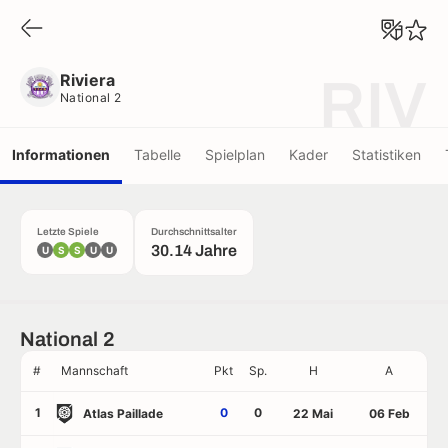
Riviera
National 2
Riviera
RIV
National 2
Informationen
Tabelle
Spielplan
Kader
Statistiken
Letzte Spiele
Durchschnittsalter
30.14 Jahre
U
S
S
U
U
National 2
#
Mannschaft
Pkt
Sp.
H
A
1
0
0
Atlas Paillade
22 Mai
06 Feb