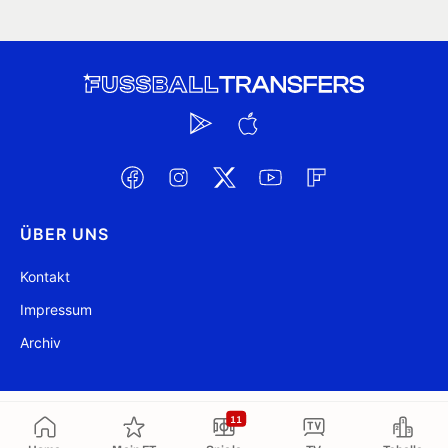
ÜBER UNS
Kontakt
Impressum
Archiv
@ FussballTransfers.com 2009-2026
Aktualisiert 15:10
11