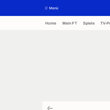
Menü
Home
Mein FT
Spiele
TV-P