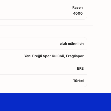
Rasen
4000
club männlich
Yeni Ereğli Spor Kulübü, Ereğlispor
ERE
Türkei