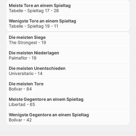
Meiste Tore an einem Spieltag
Tabelle - Spieltag 17 - 28
Wenigste Tore an einem Spieltag
Tabelle - Spieltag 19 - 11
Die meisten Siege
The Strongest - 19
Die meisten Niederlagen
Palmaflor - 19
Die meisten Unentschieden
Universitario - 14
Die meisten Tore
Bolívar - 84
Meiste Gegentore an einem Spieltag
Libertad - 65
Wenigste Gegentore an einem Spieltag
Bolívar - 42