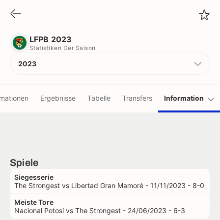
LFPB 2023
Statistiken Der Saison
LFPB 2023
Statistiken Der Saison
2023
rmationen
Ergebnisse
Tabelle
Transfers
Information
ereine
pieler
Spiele
Siegesserie
edsrichter
The Strongest vs Libertad Gran Mamoré - 11/11/2023 - 8-0
Meiste Tore
ekorde
Nacional Potosí vs The Strongest - 24/06/2023 - 6-3