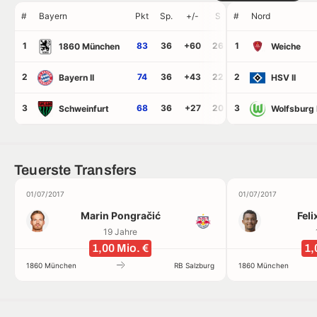
#
Bayern
Pkt
Sp.
+/-
S
#
U
Nord
N
Tore
GT
1
83
36
+60
26
1
5
5
87
27
1860 München
Weiche
2
74
36
+43
22
2
8
6
84
41
Bayern II
HSV II
3
68
36
+27
20
3
8
8
79
52
Schweinfurt
Wolfsburg I
Teuerste Transfers
01/07/2017
01/07/2017
Marin Pongračić
Fel
19 Jahre
1,00 Mio. €
1,
1860 München
RB Salzburg
1860 München