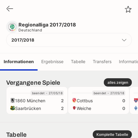
Regionalliga 2017/2018
Deutschland
Regionalliga 2017/2018
Deutschland
2017/2018
Informationen
Ergebnisse
Tabelle
Transfers
Informati
Vereine
Vergangene Spiele
alles zeigen
beendet - 27/05/18
beendet - 27/05/18
Spieler
1860 München
Cottbus
2
0
Saarbrücken
Weiche
2
0
Schiedsrichter
Rekorde
Tabelle
Komplette Tabelle