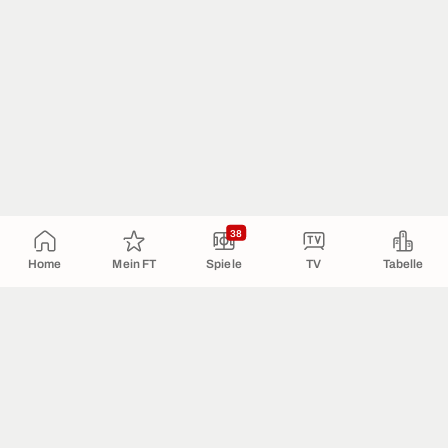
38
Home
Mein FT
Spiele
TV
Tabelle