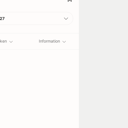
27
iken
Information