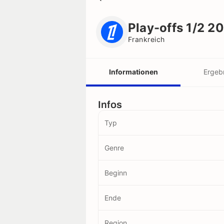
Play-offs 1/2 2026/2027
Frankreich
Play-offs 1/2 
Frankreich
Informationen
Ergeb
Scorer
Vereine
Infos
Typ
Spieler
Genre
Schiedsrichter
Beginn
Rekorde
Ende
Region