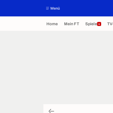
Menü
Home
Mein FT
Spiele
TV
4