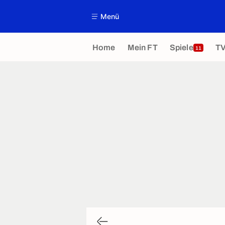
Menü
Home
Mein FT
Spiele
T
11