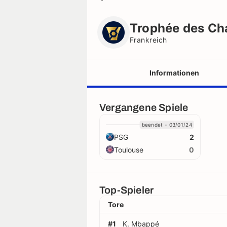
Trophée des Champions 2023/2
Frankreich
Trophée des C
Frankreich
Informationen
Vereine
Vergangene Spiele
beendet - 03/01/24
Schiedsrichter
PSG
2
Toulouse
0
Rekorde
trikots
Top-Spieler
Tore
#1
K. Mbappé