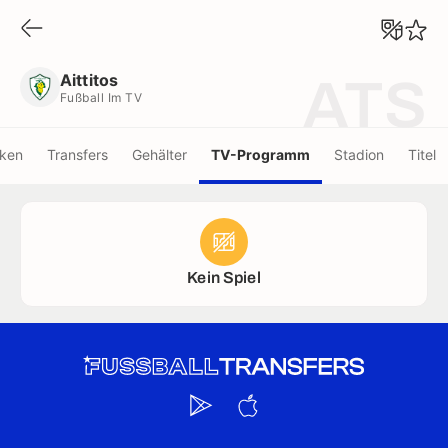
Aittitos
Fußball Im TV
Aittitos
ATS
Fußball Im TV
iken
Transfers
Gehälter
TV-Programm
Stadion
Titel
Kein Spiel