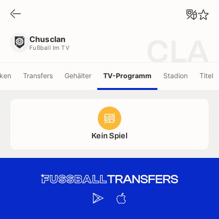
Chusclan
Fußball Im TV
Chusclan
CLA
Fußball Im TV
iken
Transfers
Gehälter
TV-Programm
Stadion
Titel
Kein Spiel