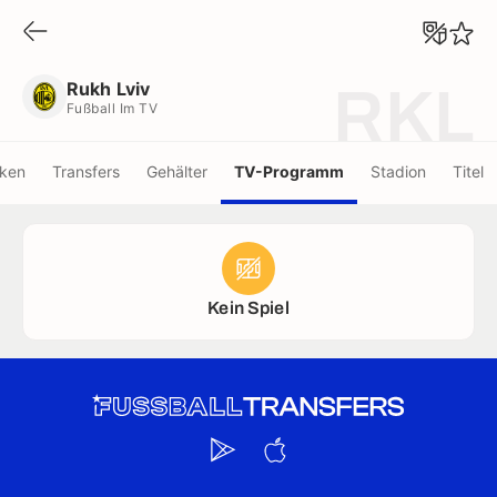
Rukh Lviv
Fußball Im TV
Rukh Lviv
RKL
Fußball Im TV
iken
Transfers
Gehälter
TV-Programm
Stadion
Titel
Kein Spiel