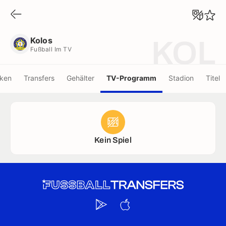
Kolos
Fußball Im TV
Kolos
KOL
Fußball Im TV
iken
Transfers
Gehälter
TV-Programm
Stadion
Titel
Kein Spiel