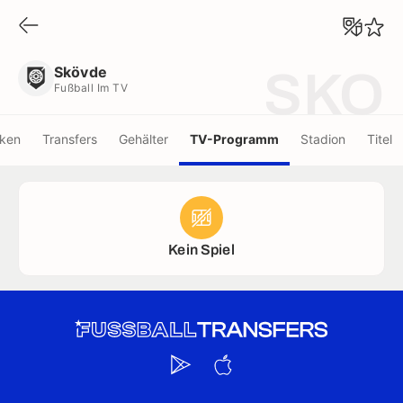
Skövde
Fußball Im TV
Skövde
SKO
Fußball Im TV
iken
Transfers
Gehälter
TV-Programm
Stadion
Titel
Kein Spiel