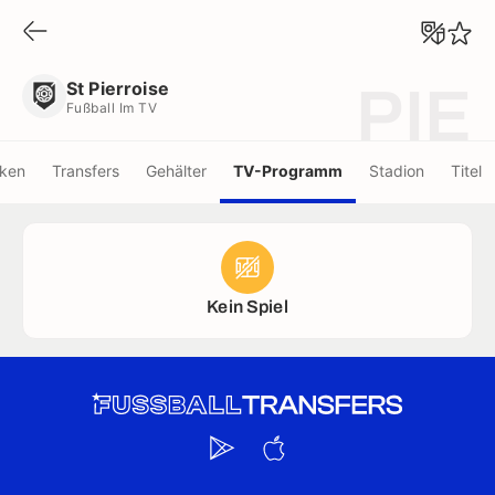
St Pierroise
Fußball Im TV
St Pierroise
PIE
Fußball Im TV
iken
Transfers
Gehälter
TV-Programm
Stadion
Titel
Kein Spiel