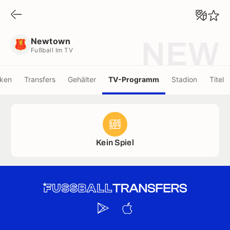
Newtown
Fußball Im TV
Newtown
NEW
Fußball Im TV
iken
Transfers
Gehälter
TV-Programm
Stadion
Titel
Kein Spiel