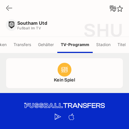
Southam Utd
Fußball Im TV
Southam Utd
SHU
Fußball Im TV
iken
Transfers
Gehälter
TV-Programm
Stadion
Titel
Kein Spiel