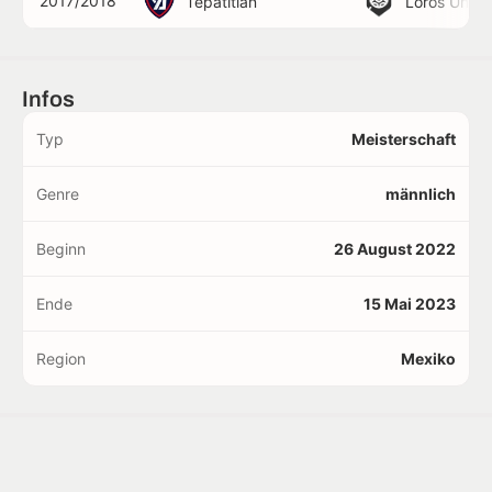
2017/2018
Tepatitlán
Loros Unive
Infos
Typ
Meisterschaft
Genre
männlich
Beginn
26 August 2022
Ende
15 Mai 2023
Region
Mexiko