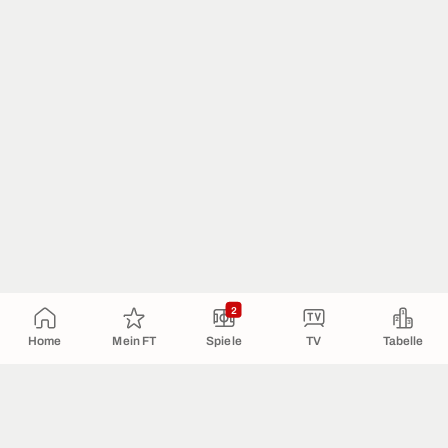
2
Home
Mein FT
Spiele
TV
Tabelle