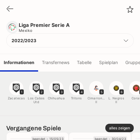
Liga Premier Serie A
Mexiko
Liga Premier Serie A
Mexiko
2022/2023
Informationen
Transfernews
Tabelle
Spielplan
Grupp
Vereine
1
2
3
4
5
6
Spieler
Zacatecas
Los Cabos
Chihuahua
Tritons
Cimarrones
L. Negros
Cora
Utd
II
II
Schiedsrichter
Vergangene Spiele
alles zeigen
Titel
beendet - 15/05/23
beendet - 30/04/23