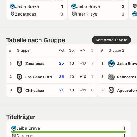
Jaiba Brava
Jaiba Brava
1
2
Rekorde
Zacatecas
Inter Playa
0
2
Stadion
Tabelle nach Gruppe
Komplette Tabelle
#
Gruppe 1
Pkt
Sp.
+/-
S
U
#
N
Gruppe 2
Tore
GT
1
25
10
+17
7
1
1
2
26
9
Zacatecas
Jaiba Brav
2
25
10
+10
7
2
2
1
15
5
Los Cabos Utd
Reboceros
3
21
10
+11
6
3
3
1
17
6
Chihuahua
Aguacater
Titelträger
Jaiba Brava
1
Durango
1