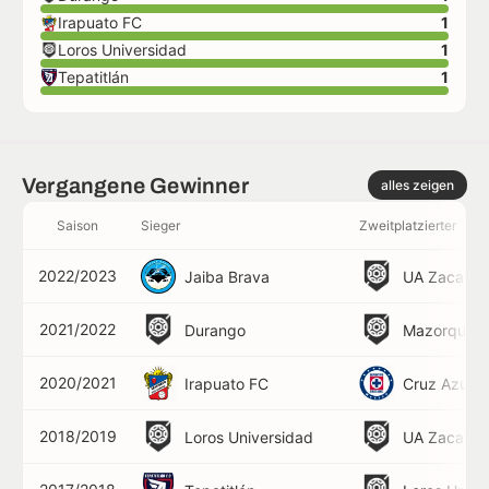
Irapuato FC
1
Loros Universidad
1
Tepatitlán
1
Vergangene Gewinner
alles zeigen
Saison
Sieger
Zweitplatzierter
2022/2023
Jaiba Brava
UA Zacatec
2021/2022
Durango
Mazorquero
2020/2021
Irapuato FC
Cruz Azul H
2018/2019
Loros Universidad
UA Zacatec