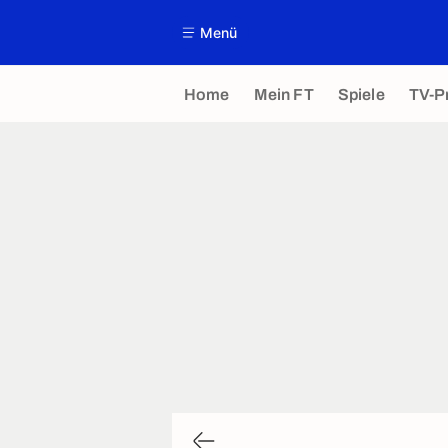
Menü
Home
Mein FT
Spiele
TV-P