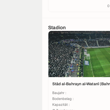
0
Stadion
Stād al-Bahrayn al-Watanī (Bah
Baujahr :
Bodenbelag :
Kapazität :