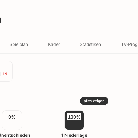
)
Spielplan
Kader
Statistiken
TV-Pro
e
1N
alles zeigen
0%
100%
Unentschieden
1 Niederlage