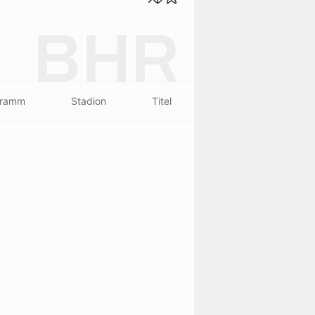
BHR
gramm
Stadion
Titel