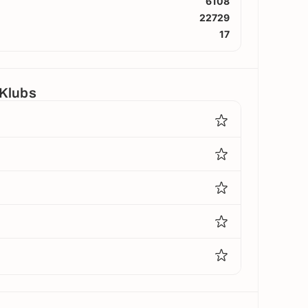
6108
22729
17
 Klubs