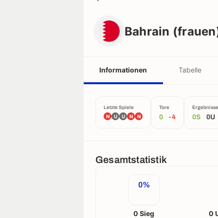
Bahrain (frauen)
Bahrain (frauen
Informationen
Tabelle
Letzte Spiele
Tore
Ergebniss
N
U
U
N
N
0
-4
0S
0U
Gesamtstatistik
0%
0 Sieg
0 