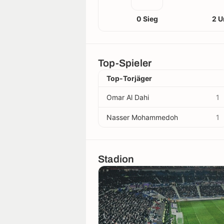
0 Sieg
2 U
Top-Spieler
Top-Torjäger
Omar Al Dahi
1
Nasser Mohammedoh
1
Stadion