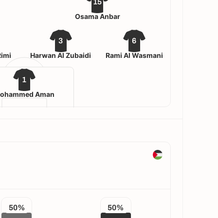
15
Osama Anbar
3
6
Rimi
Harwan Al Zubaidi
Rami Al Wasmani
1
ohammed Aman
50%
50%