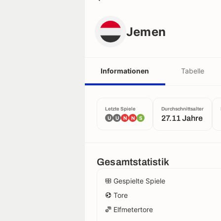
Jemen
Jemen
Informationen
Tabelle
Letzte Spiele
Durchschnittsalter
27.11 Jahre
U
U
N
N
S
Gesamtstatistik
Gespielte Spiele
Tore
Elfmetertore