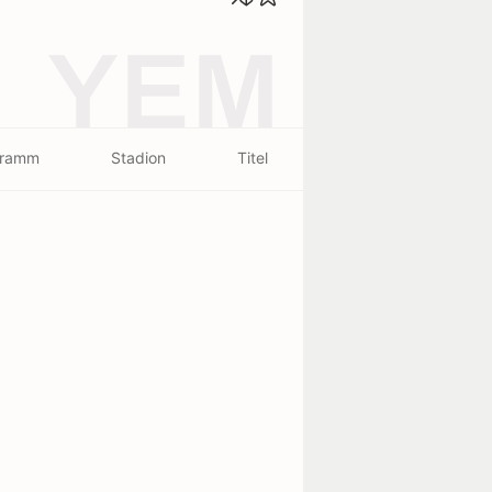
YEM
gramm
Stadion
Titel