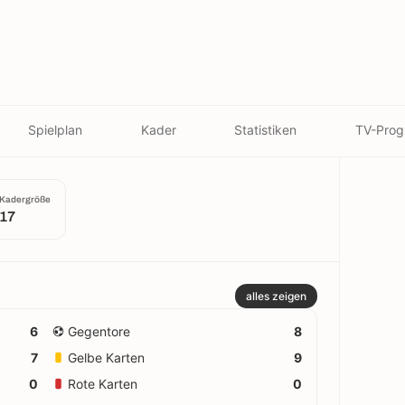
Spielplan
Kader
Statistiken
TV-Pro
Kadergröße
17
alles zeigen
6
Gegentore
8
7
Gelbe Karten
9
0
Rote Karten
0