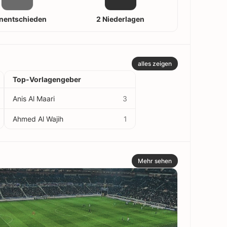
nentschieden
2 Niederlagen
alles zeigen
Top-Vorlagengeber
Anis Al Maari
3
Ahmed Al Wajih
1
Mehr sehen