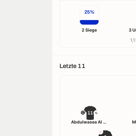
25%
2 Siege
3 U
1,
Letzte 11
11
Abdulwasea Al Matari