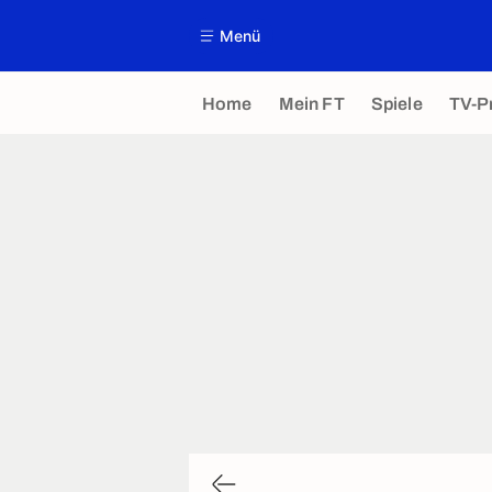
Menü
Home
Mein FT
Spiele
TV-P