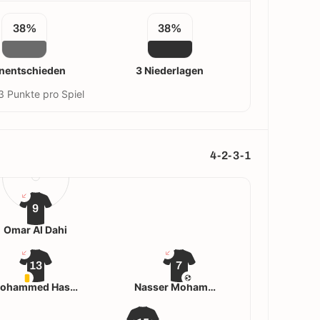
38%
38%
nentschieden
3 Niederlagen
13 Punkte pro Spiel
4-2-3-1
9
Omar Al Dahi
13
7
Mohammed Hashem
Nasser Mohammedoh