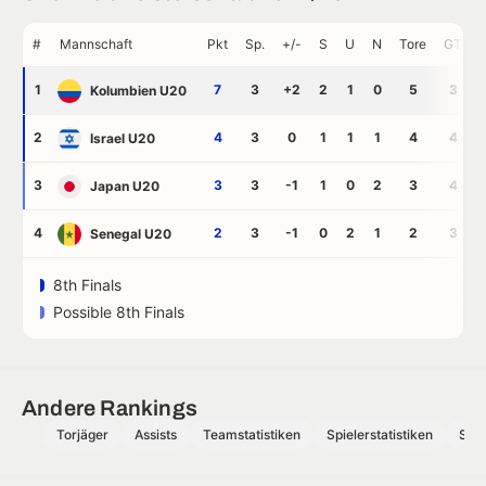
#
Mannschaft
Pkt
Sp.
+/-
S
U
N
Tore
GT
1
7
3
+2
2
1
0
5
3
Kolumbien U20
2
4
3
0
1
1
1
4
4
Israel U20
3
3
3
-1
1
0
2
3
4
Japan U20
4
2
3
-1
0
2
1
2
3
Senegal U20
8th Finals
Possible 8th Finals
Andere Rankings
Torjäger
Assists
Teamstatistiken
Spielerstatistiken
Schi