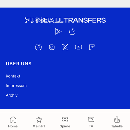
ÜBER UNS
Kontakt
Impressum
Archiv
@ FussballTransfers.com 2009-2026
Aktualisiert 05:54
Home
Mein FT
Spiele
TV
Tabelle
In die Zwischenablage kopiert