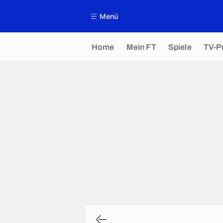
Menü
Home
Mein FT
Spiele
TV-P