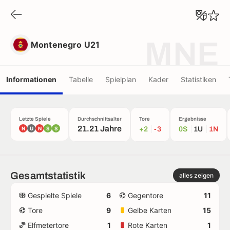
Montenegro U21
MNE
Montenegro U21
Informationen
Tabelle
Spielplan
Kader
Statistiken
Letzte Spiele
Durchschnittsalter
Tore
Ergebnisse
21.21 Jahre
N
U
N
S
S
+2
-3
0S
1U
1N
Gesamtstatistik
alles zeigen
Gespielte Spiele
6
Gegentore
11
Tore
9
Gelbe Karten
15
Elfmetertore
1
Rote Karten
1