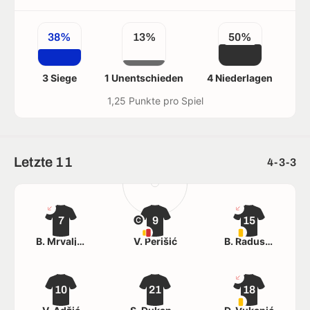
38%
13%
50%
3 Siege
1 Unentschieden
4 Niederlagen
1,25 Punkte pro Spiel
Letzte 11
4-3-3
7
9
15
B. Mrvaljević
V. Perišić
B. Radusinović
10
21
18