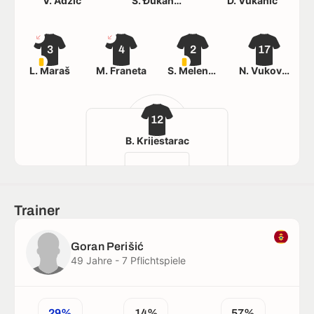
V. Adžić
S. Đukanović
D. Vukanić
3
4
2
17
L. Maraš
M. Franeta
S. Melentijević
N. Vuković
12
B. Krijestarac
Trainer
Goran Perišić
49 Jahre - 7 Pflichtspiele
29%
14%
57%