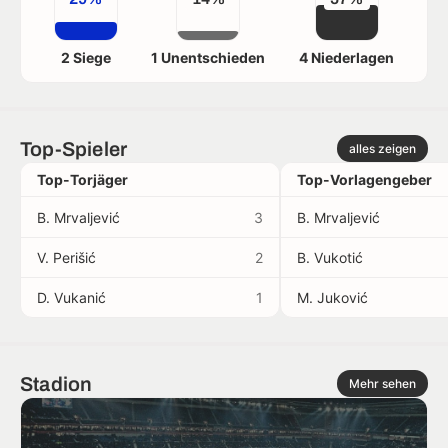
2 Siege
1 Unentschieden
4 Niederlagen
Top-Spieler
alles zeigen
Top-Torjäger
Top-Vorlagengeber
B. Mrvaljević
3
B. Mrvaljević
V. Perišić
2
B. Vukotić
D. Vukanić
1
M. Juković
Stadion
Mehr sehen