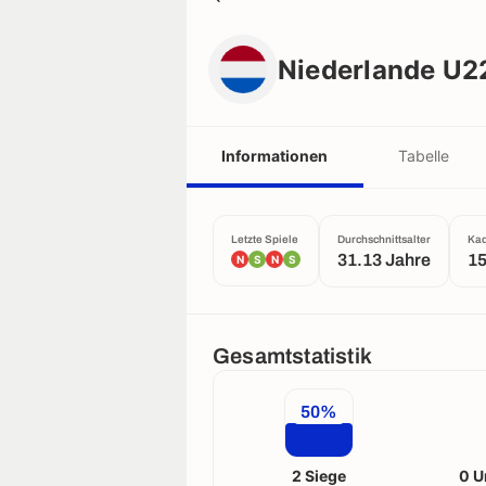
Niederlande U22
Niederlande U2
Informationen
Tabelle
Letzte Spiele
Durchschnittsalter
Ka
31.13 Jahre
1
N
S
N
S
Gesamtstatistik
50%
2 Siege
0 U