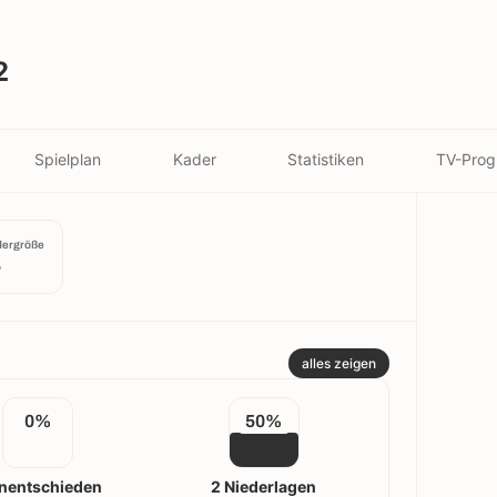
2
Spielplan
Kader
Statistiken
TV-Pro
dergröße
5
alles zeigen
0%
50%
nentschieden
2 Niederlagen