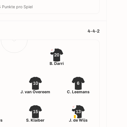
5 Punkte pro Spiel
4-4-2
20
B. Darri
10
6
t
J. van Overeem
C. Leemans
15
13
rs
S. Klaiber
J. de Wijs