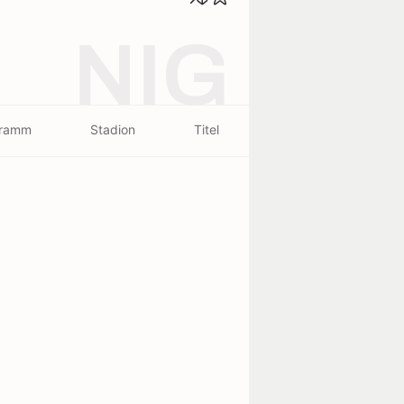
NIG
gramm
Stadion
Titel