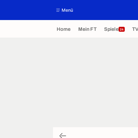
Menü
Home
Mein FT
Spiele
T
24