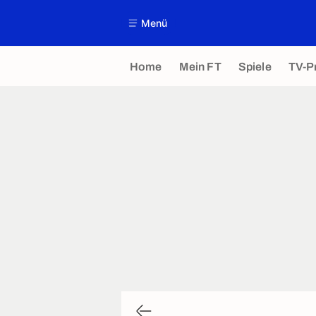
Menü
Home
Mein FT
Spiele
TV-P