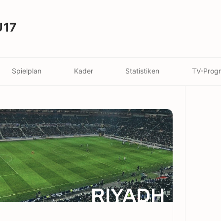
U17
Spielplan
Kader
Statistiken
TV-Prog
RIYADH