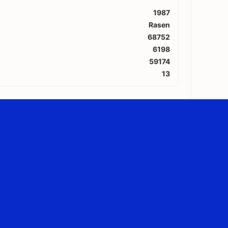
1987
Rasen
68752
6198
59174
13