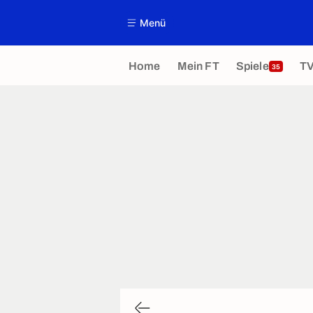
Menü
Home
Mein FT
Spiele
T
35