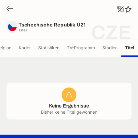
Tschechische Republik U21
Titel
Tschechische Republik U21
CZE
Titel
elplan
Kader
Statistiken
TV-Programm
Stadion
Titel
Keine Ergebnisse
Bisher keine Titel gewonnen