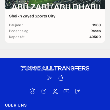
ABŪ ẒABĪ (ABU DHABI)
Sheikh Zayed Sports City
Baujahr :
1980
Bodenbelag :
Rasen
Kapazität :
49500
ÜBER UNS