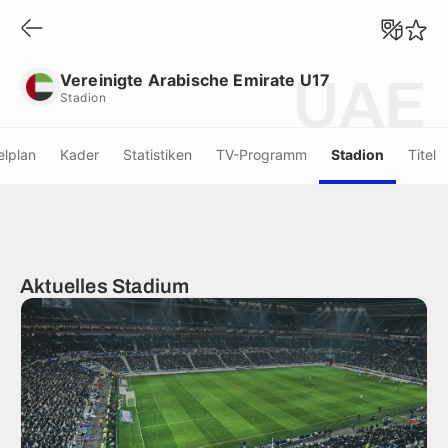
Vereinigte Arabische Emirate U17
Stadion
Vereinigte Arabische Emirate U17
UAE
Stadion
elplan
Kader
Statistiken
TV-Programm
Stadion
Titel
Aktuelles Stadium