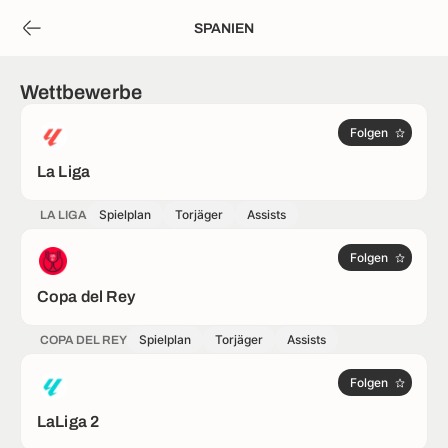
SPANIEN
Wettbewerbe
Folgen
La Liga
Spielplan
Torjäger
Assists
LA LIGA
Folgen
Copa del Rey
Spielplan
Torjäger
Assists
COPA DEL REY
Folgen
LaLiga 2