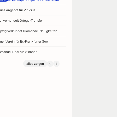
ues Angebot für Vinicius
al verhandelt Ortega-Transfer
ipzig verkündet Diomande-Neuigkeiten
16:03 - Bundesliga
15:52 - La Liga
Offiziell
Der teuerste aller Königlichen:
Medien: Rodri
uer Verein für Ex-Frankfurter Sow
Diomande-Deal endlich fix
omande-Deal rückt näher
alles zeigen
16/08
Celta Vigo
Osasuna