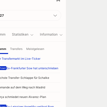
27
amm
Statistiken
Information
ramm
Transfers
Meistgelesen
12
13
14
15
16
17
18
r Transfermarkt im Live-Ticker
Osasuna
Santander
Vallecano
Betis
Real
Real
Sevilla
Madrid
Sociedad
Ex-Frankfurter Sow hat unterschrieben
iziell
chste Transfer-Schlappe für Schalke
omande auf dem Weg nach Madrid
rça schmiedet neuen Alvarez-Plan
Ex-Leipziger Angeliño verlässt Rom
iziell