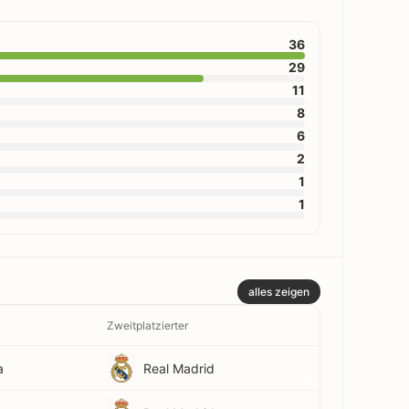
36
29
11
8
6
2
1
1
alles zeigen
Zweitplatzierter
a
Real Madrid