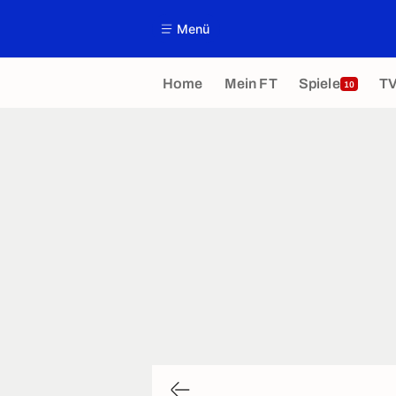
Menü
Home
Mein FT
Spiele
T
10