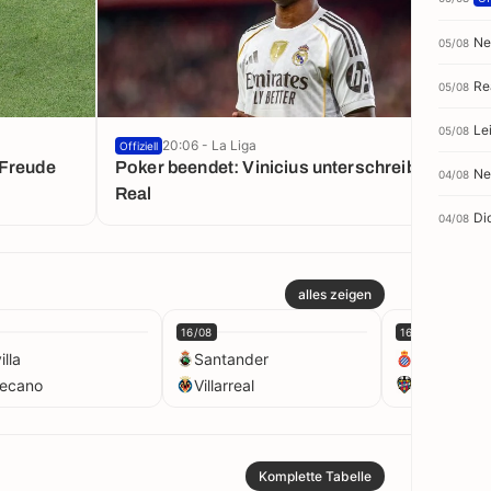
Ne
05/08
Re
05/08
Le
05/08
20:06 - La Liga
Offiziell
-Freude
Poker beendet: Vinicius unterschreibt bei
Ne
04/08
Real
Di
04/08
alles zeigen
16/08
16/08
illa
Santander
Espanyol
lecano
Villarreal
Levante
Komplette Tabelle