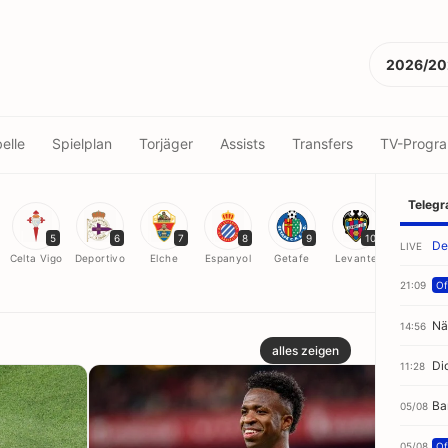
2026/20
elle
Spielplan
Torjäger
Assists
Transfers
TV-Progr
Teleg
5
6
7
8
9
10
11
De
LIVE
Celta Vigo
Deportivo
Elche
Espanyol
Getafe
Levante
Málaga
21:09
Off
Nä
14:56
alles zeigen
Di
11:28
Ba
05/08
05/08
Off