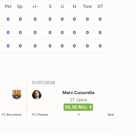
Pkt
Sp.
+/-
S
U
N
Tore
GT
0
0
0
0
0
0
0
0
0
0
0
0
0
0
0
0
0
0
0
0
0
0
0
0
01/07/2026
Marc Cucurella
27 Jahre
55,00 Mio. €
FC Barcelona
FC Chelsea
Real Madrid