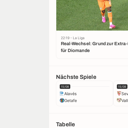
Stadion
22:19 - La Liga
Real-Wechsel: Grund zur Extra
für Diomande
Nächste Spiele
15/08
15/08
Alavés
Sev
Getafe
Val
Tabelle