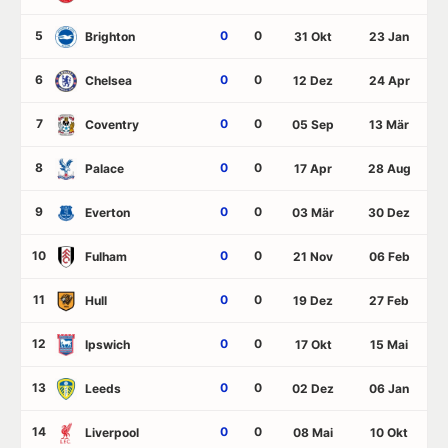
5
0
0
Brighton
31 Okt
23 Jan
6
0
0
Chelsea
12 Dez
24 Apr
7
0
0
Coventry
05 Sep
13 Mär
8
0
0
Palace
17 Apr
28 Aug
9
0
0
Everton
03 Mär
30 Dez
10
0
0
Fulham
21 Nov
06 Feb
11
0
0
Hull
19 Dez
27 Feb
12
0
0
Ipswich
17 Okt
15 Mai
13
0
0
Leeds
02 Dez
06 Jan
14
0
0
Liverpool
08 Mai
10 Okt