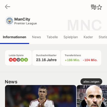
ManCity
Premier League
ManCity
MNC
Premier League
Informationen
News
Tabelle
Spielplan
Kader
Stati
Letzte Spiele
Durchschnittsalter
Transferbilanz
23.16 Jahre
N
N
U
S
S
+186 Mio.
-104 Mio.
News
alles zeigen