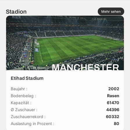
Stadion
Mehr sehen
MANCHESTER
Etihad Stadium
Baujahr :
2002
Bodenbelag :
Rasen
Kapazität :
61470
Ø Zuschauer :
44396
Zuschauerrekord :
60332
Auslastung in Prozent :
80