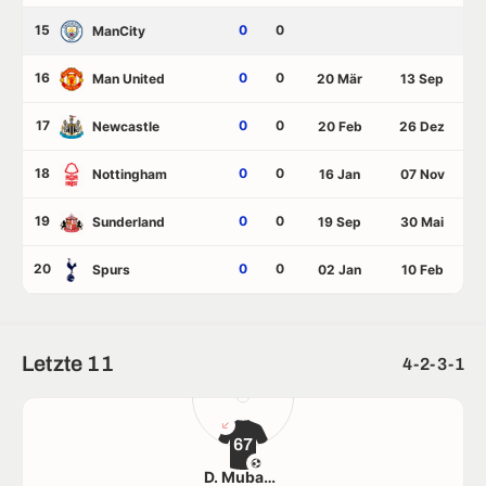
15
0
0
ManCity
16
0
0
Man United
20 Mär
13 Sep
17
0
0
Newcastle
20 Feb
26 Dez
18
0
0
Nottingham
16 Jan
07 Nov
19
0
0
Sunderland
19 Sep
30 Mai
20
0
0
Spurs
02 Jan
10 Feb
Letzte 11
4-2-3-1
67
D. Mubama