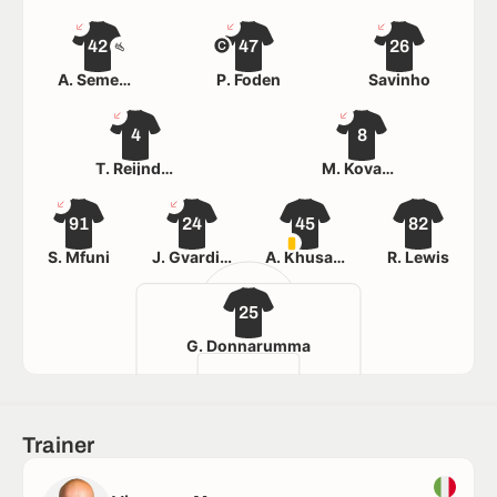
42
47
26
A. Semenyo
P. Foden
Savinho
4
8
T. Reijnders
M. Kovačić
91
24
45
82
S. Mfuni
J. Gvardiol
A. Khusanov
R. Lewis
25
G. Donnarumma
Trainer