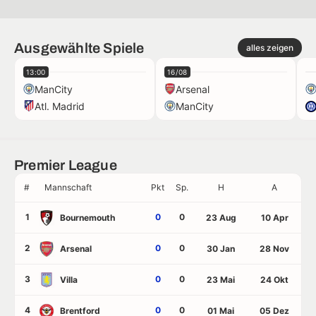
Ausgewählte Spiele
alles zeigen
13:00
16/08
ManCity
Arsenal
Atl. Madrid
ManCity
Premier League
#
Mannschaft
Pkt
Sp.
H
A
1
0
0
Bournemouth
23 Aug
10 Apr
2
0
0
Arsenal
30 Jan
28 Nov
3
0
0
Villa
23 Mai
24 Okt
4
0
0
Brentford
01 Mai
05 Dez