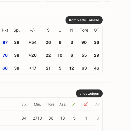
Komplette Tabelle
Pkt
Sp.
+/-
S
U
N
Tore
GT
87
38
+54
26
9
3
90
36
76
38
+26
22
10
6
55
29
68
38
+17
21
5
12
63
46
alles zeigen
Sp.
Min.
Tore
Ass.
AP
Tac.
34
2710
36
13
5
1
3
7