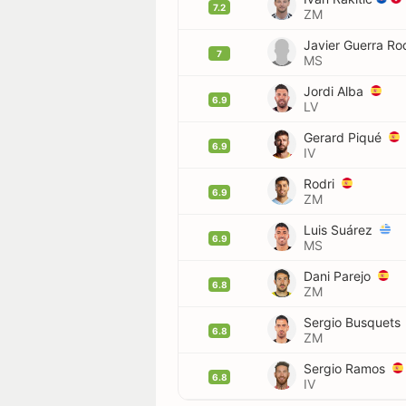
7.2
ZM
7
MS
Jordi Alba
6.9
LV
Gerard Piqué
6.9
IV
Rodri
6.9
ZM
Luis Suárez
6.9
MS
Dani Parejo
6.8
ZM
Sergio Busquets
6.8
ZM
Sergio Ramos
6.8
IV