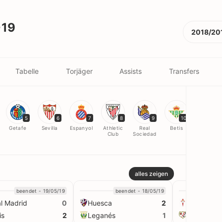
019
2018/20
Tabelle
Torjäger
Assists
Transfers
5
6
7
8
9
10
11
Getafe
Sevilla
Espanyol
Athletic
Real
Betis
Alavés
Club
Sociedad
alles zeigen
beendet - 19/05/19
beendet - 18/05/19
be
l Madrid
Huesca
Celta Vigo
0
2
is
Leganés
Vallecano
2
1