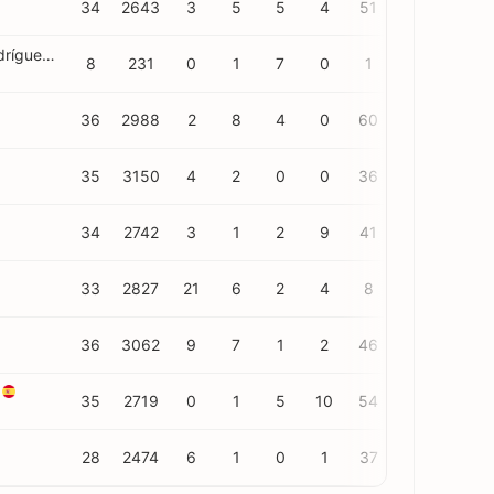
34
2643
3
5
5
4
51
24
Javier Guerra Rodríguez
8
231
0
1
7
0
1
3
36
2988
2
8
4
0
60
22
35
3150
4
2
0
0
36
27
34
2742
3
1
2
9
41
70
33
2827
21
6
2
4
8
12
36
3062
9
7
1
2
46
43
35
2719
0
1
5
10
54
59
28
2474
6
1
0
1
37
32