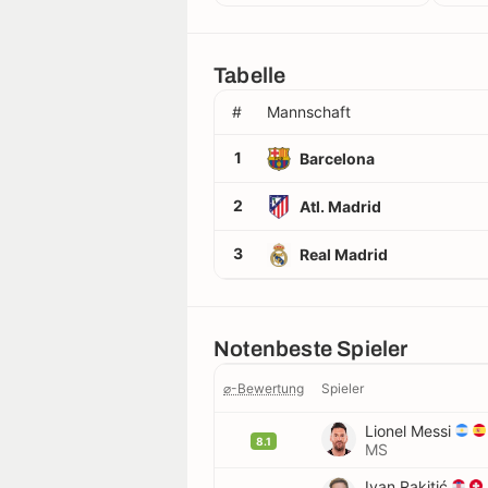
Tabelle
#
Mannschaft
1
Barcelona
2
Atl. Madrid
3
Real Madrid
Notenbeste Spieler
⌀-Bewertung
Spieler
Lionel Messi
8.1
MS
Ivan Rakitić