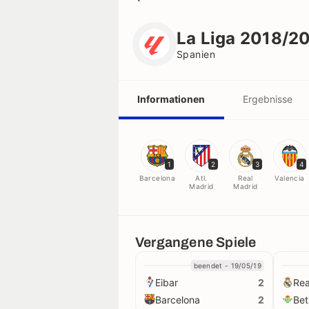
La Liga 2018/2019
Spanien
La Liga 2018/2
Spanien
Informationen
Ergebnisse
Scorer
Vereine
1
2
3
4
Spieler
Barcelona
Atl.
Real
Valencia
Madrid
Madrid
Schiedsrichter
Vergangene Spiele
Rekorde
beendet - 19/05/19
Eibar
Rea
2
trikots
Barcelona
Bet
2