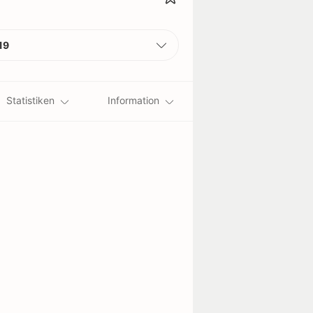
19
Statistiken
Information
12
13
14
15
16
17
18
Eibar
Leganés
Villarreal
Levante
Valladolid
Celta Vigo
Girona
endet - 18/05/19
beendet - 18/05/19
Alavés
2
2
Girona
2
1