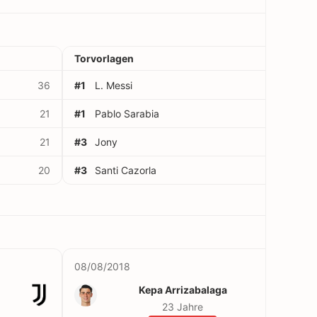
Torvorlagen
36
#1
L. Messi
13
21
#1
Pablo Sarabia
13
21
#3
Jony
10
20
#3
Santi Cazorla
10
08/08/2018
Kepa Arrizabalaga
23 Jahre