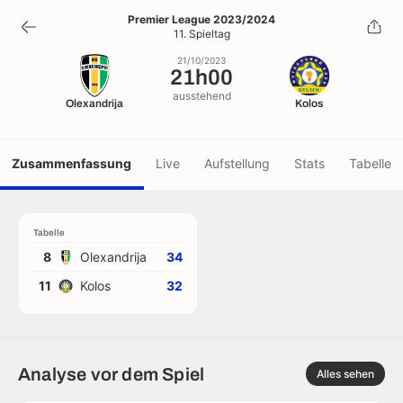
21h00
Premier League 2023/2024
11. Spieltag
21/10/2023
21/10/2023
21h00
ausstehend
Olexandrija
Kolos
Zusammenfassung
Live
Aufstellung
Stats
Tabelle
Tabelle
8
Olexandrija
34
11
Kolos
32
Analyse vor dem Spiel
Alles sehen