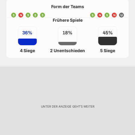
Form der Teams
S
N
S
S
S
S
N
S
N
U
Frühere Spiele
36%
18%
45%
4 Siege
2 Unentschieden
5 Siege
UNTER DER ANZEIGE GEHT'S WEITER