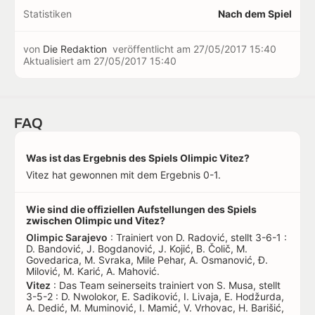
Statistiken
Nach dem Spiel
von
Die Redaktion
veröffentlicht am
27/05/2017 15:40
Aktualisiert am
27/05/2017 15:40
FAQ
Was ist das Ergebnis des Spiels Olimpic Vitez?
Vitez hat gewonnen mit dem Ergebnis 0-1.
Wie sind die offiziellen Aufstellungen des Spiels
zwischen Olimpic und Vitez?
Olimpic Sarajevo
: Trainiert von D. Radović, stellt 3-6-1 :
D. Bandović, J. Bogdanović, J. Kojić, B. Čolič, M.
Govedarica, M. Svraka, Mile Pehar, A. Osmanović, Đ.
Milović, M. Karić, A. Mahović.
Vitez
: Das Team seinerseits trainiert von S. Musa, stellt
3-5-2 : D. Nwolokor, E. Sadiković, I. Livaja, E. Hodžurda,
A. Dedić, M. Muminović, I. Mamić, V. Vrhovac, H. Barišić,