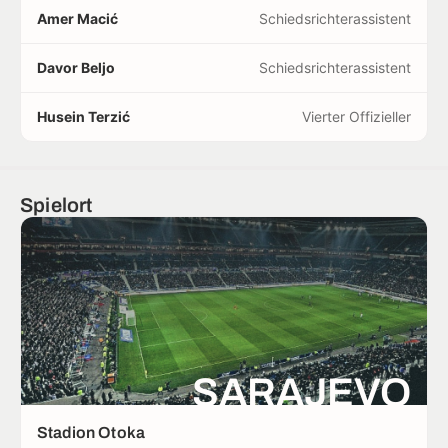
Amer Macić
Schiedsrichterassistent
Davor Beljo
Schiedsrichterassistent
Husein Terzić
Vierter Offizieller
Spielort
SARAJEVO
Stadion Otoka