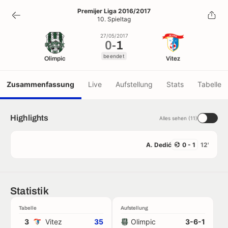
0
-
1
Premijer Liga 2016/2017
10. Spieltag
beendet
27/05/2017
0
-
1
beendet
Olimpic
Vitez
Zusammenfassung
Live
Aufstellung
Stats
Tabelle
Highlights
Alles sehen (11)
A. Dedić
0 - 1
12'
Statistik
Tabelle
Aufstellung
3
Vitez
35
Olimpic
3-6-1