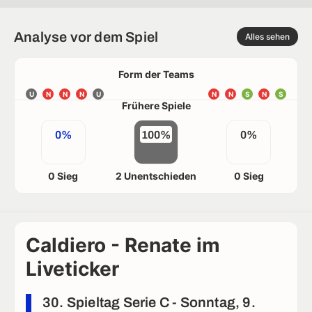
Analyse vor dem Spiel
Alles sehen
Form der Teams
U
N
N
N
U
N
N
S
N
S
Frühere Spiele
0%
100%
0%
0 Sieg
2 Unentschieden
0 Sieg
Caldiero - Renate im
Liveticker
30. Spieltag Serie C - Sonntag, 9.