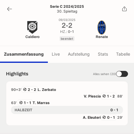
2
-
2
Serie C 2024/2025
30. Spieltag
beendet
09/03/2025
2
-
2
HZ.:
0-1
Caldiero
Renate
beendet
Zusammenfassung
Live
Aufstellung
Stats
Tabelle
Highlights
Alles sehen (20)
90+3'
2 - 2
L. Zerbato
V. Plescia
1 - 2
88'
63'
1 - 1
T. Marras
HALBZEIT
0 - 1
A. Eleuteri
0 - 1
29'