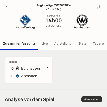
14h00
Regionalliga 2023/2024
22. Spieltag
25/11/2023
25/11/2023
14h00
ausstehend
Aschaffenburg
Burghausen
Zusammenfassung
Live
Aufstellung
Stats
Tabelle
Tabelle
6
Burghausen
1
11
Aschaffenburg
1
Analyse vor dem Spiel
Alles sehen