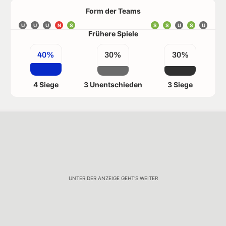
Form der Teams
U
U
U
N
S
S
S
U
S
U
Frühere Spiele
40%
30%
30%
4 Siege
3 Unentschieden
3 Siege
UNTER DER ANZEIGE GEHT'S WEITER