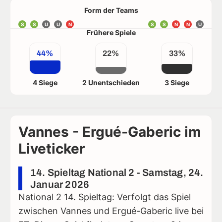
Form der Teams
S
S
U
U
N
S
S
N
N
U
Frühere Spiele
44%
22%
33%
4 Siege
2 Unentschieden
3 Siege
Vannes - Ergué-Gaberic im
Liveticker
14. Spieltag National 2 - Samstag, 24.
Januar 2026
National 2 14. Spieltag: Verfolgt das Spiel
zwischen Vannes und Ergué-Gaberic live bei