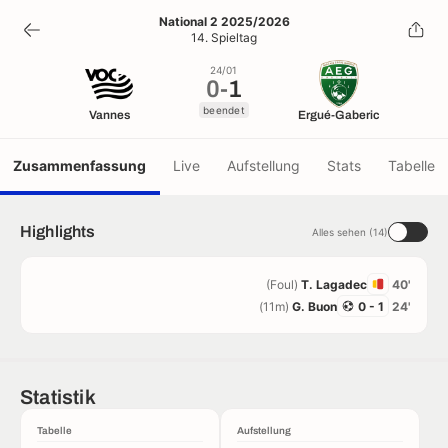
0
-
1
National 2 2025/2026
14. Spieltag
beendet
24/01
0
-
1
beendet
Vannes
Ergué-Gaberic
Zusammenfassung
Live
Aufstellung
Stats
Tabelle
Highlights
Alles sehen (14)
(Foul)
T. Lagadec
40'
(11m)
G. Buon
0 - 1
24'
Statistik
Tabelle
Aufstellung