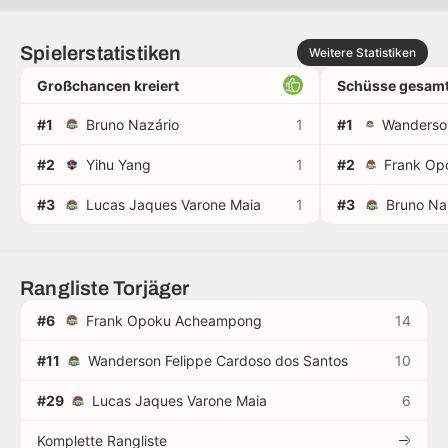
Spielerstatistiken
Weitere Statistiken
Großchancen kreiert
Schüsse gesamt
#1
Bruno Nazário
1
#1
#2
Yihu Yang
1
#2
#3
Lucas Jaques Varone Maia
1
#3
Bruno Na
Rangliste Torjäger
#6
Frank Opoku Acheampong
14
#11
Wanderson Felippe Cardoso dos Santos
10
#29
Lucas Jaques Varone Maia
6
Komplette Rangliste