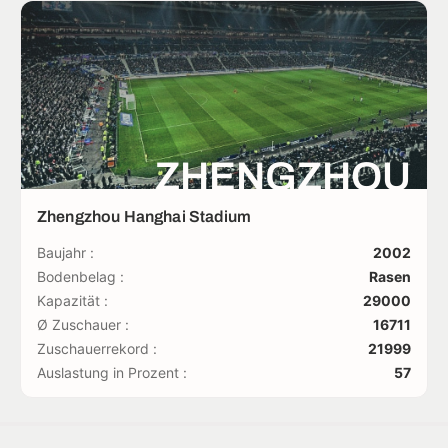
ZHENGZHOU
Zhengzhou Hanghai Stadium
Baujahr :
2002
Bodenbelag :
Rasen
Kapazität :
29000
Ø Zuschauer :
16711
Zuschauerrekord :
21999
Auslastung in Prozent :
57