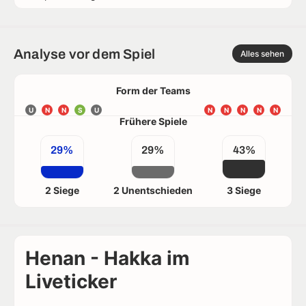
Analyse vor dem Spiel
Alles sehen
Form der Teams
U
N
N
S
U
N
N
N
N
N
Frühere Spiele
29%
29%
43%
2 Siege
2 Unentschieden
3 Siege
Henan - Hakka im
Liveticker