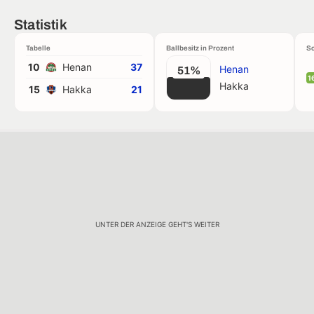
Statistik
Tabelle
Ballbesitz in Prozent
Sc
10
Henan
37
Henan
51%
1
Hakka
15
Hakka
21
UNTER DER ANZEIGE GEHT'S WEITER