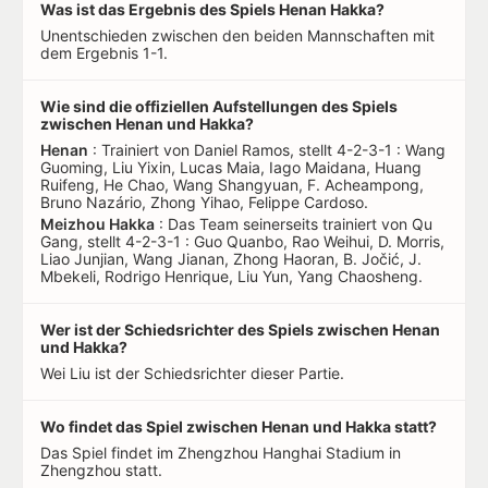
Was ist das Ergebnis des Spiels Henan Hakka?
Unentschieden zwischen den beiden Mannschaften mit
dem Ergebnis 1-1.
Wie sind die offiziellen Aufstellungen des Spiels
zwischen Henan und Hakka?
Henan
: Trainiert von Daniel Ramos, stellt 4-2-3-1 : Wang
Guoming, Liu Yixin, Lucas Maia, Iago Maidana, Huang
Ruifeng, He Chao, Wang Shangyuan, F. Acheampong,
Bruno Nazário, Zhong Yihao, Felippe Cardoso.
Meizhou Hakka
: Das Team seinerseits trainiert von Qu
Gang, stellt 4-2-3-1 : Guo Quanbo, Rao Weihui, D. Morris,
Liao Junjian, Wang Jianan, Zhong Haoran, B. Jočić, J.
Mbekeli, Rodrigo Henrique, Liu Yun, Yang Chaosheng.
Wer ist der Schiedsrichter des Spiels zwischen Henan
und Hakka?
Wei Liu ist der Schiedsrichter dieser Partie.
Wo findet das Spiel zwischen Henan und Hakka statt?
Das Spiel findet im Zhengzhou Hanghai Stadium in
Zhengzhou statt.