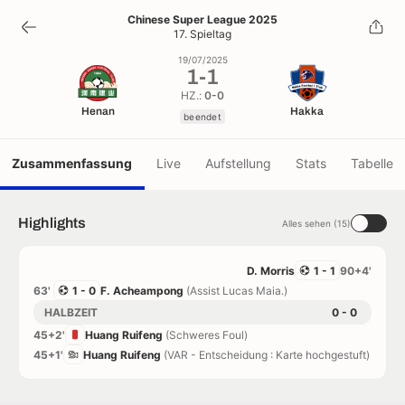
1
-
1
Chinese Super League 2025
17. Spieltag
beendet
19/07/2025
1
-
1
HZ.:
0-0
Henan
Hakka
beendet
Zusammenfassung
Live
Aufstellung
Stats
Tabelle
Highlights
Alles sehen (15)
D. Morris
1 - 1
90+4'
63'
1 - 0
F. Acheampong
(Assist Lucas Maia.)
HALBZEIT
0 - 0
45+2'
Huang Ruifeng
(Schweres Foul)
45+1'
Huang Ruifeng
(VAR - Entscheidung : Karte hochgestuft)