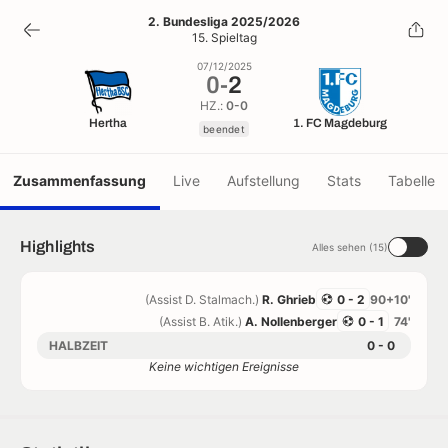
0
-
2
2. Bundesliga 2025/2026
15. Spieltag
beendet
07/12/2025
0
-
2
HZ.:
0-0
Hertha
1. FC Magdeburg
beendet
Zusammenfassung
Live
Aufstellung
Stats
Tabelle
Highlights
Alles sehen (15)
(Assist D. Stalmach.)
R. Ghrieb
0 - 2
90+10'
(Assist B. Atik.)
A. Nollenberger
0 - 1
74'
HALBZEIT
0 - 0
Keine wichtigen Ereignisse