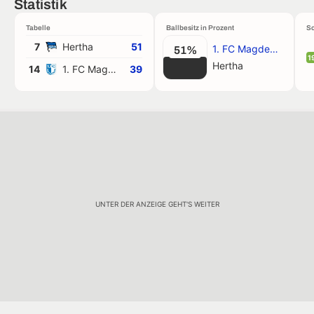
Statistik
Tabelle
Ballbesitz in Prozent
Sc
7
Hertha
51
1. FC Magdeburg
51%
1
Hertha
14
1. FC Magdeburg
39
UNTER DER ANZEIGE GEHT'S WEITER