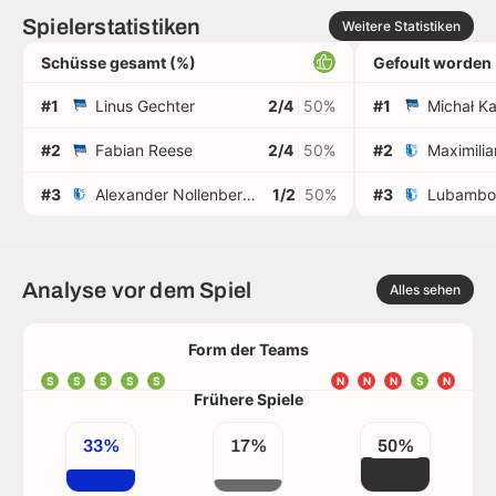
Spielerstatistiken
Weitere Statistiken
Schüsse gesamt (%)
Gefoult worden
#1
Linus Gechter
2/4
50%
#1
Michał K
#2
Fabian Reese
2/4
50%
#2
Maximilia
#3
Alexander Nollenberger
1/2
50%
#3
Lubambo 
Analyse vor dem Spiel
Alles sehen
Form der Teams
S
S
S
S
S
N
N
N
S
N
Frühere Spiele
33%
17%
50%