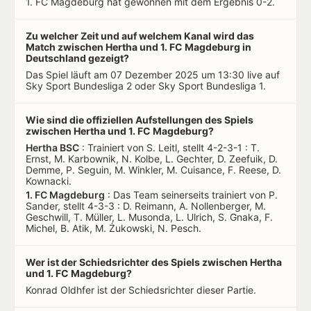
1. FC Magdeburg hat gewonnen mit dem Ergebnis 0-2.
Zu welcher Zeit und auf welchem Kanal wird das
Match zwischen Hertha und 1. FC Magdeburg in
Deutschland gezeigt?
Das Spiel läuft am 07 Dezember 2025 um 13:30 live auf
Sky Sport Bundesliga 2 oder Sky Sport Bundesliga 1.
Wie sind die offiziellen Aufstellungen des Spiels
zwischen Hertha und 1. FC Magdeburg?
Hertha BSC
: Trainiert von S. Leitl, stellt 4-2-3-1 : T.
Ernst, M. Karbownik, N. Kolbe, L. Gechter, D. Zeefuik, D.
Demme, P. Seguin, M. Winkler, M. Cuisance, F. Reese, D.
Kownacki.
1. FC Magdeburg
: Das Team seinerseits trainiert von P.
Sander, stellt 4-3-3 : D. Reimann, A. Nollenberger, M.
Geschwill, T. Müller, L. Musonda, L. Ulrich, S. Gnaka, F.
Michel, B. Atik, M. Żukowski, N. Pesch.
Wer ist der Schiedsrichter des Spiels zwischen Hertha
und 1. FC Magdeburg?
Konrad Oldhfer ist der Schiedsrichter dieser Partie.