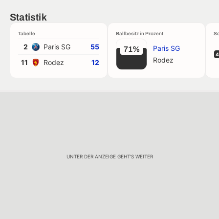
Statistik
Tabelle
Ballbesitz in Prozent
Sc
2
Paris SG
55
Paris SG
71%
4
Rodez
11
Rodez
12
UNTER DER ANZEIGE GEHT'S WEITER