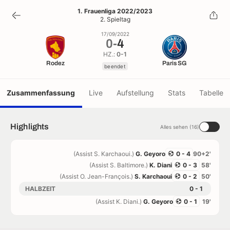
0
-
4
1. Frauenliga 2022/2023
2. Spieltag
beendet
17/09/2022
0
-
4
HZ.:
0-1
Rodez
Paris SG
beendet
Zusammenfassung
Live
Aufstellung
Stats
Tabelle
Highlights
Alles sehen (16)
(Assist S. Karchaoui.)
G. Geyoro
0 - 4
90+2'
(Assist S. Baltimore.)
K. Diani
0 - 3
58'
(Assist O. Jean-François.)
S. Karchaoui
0 - 2
50'
HALBZEIT
0 - 1
(Assist K. Diani.)
G. Geyoro
0 - 1
19'