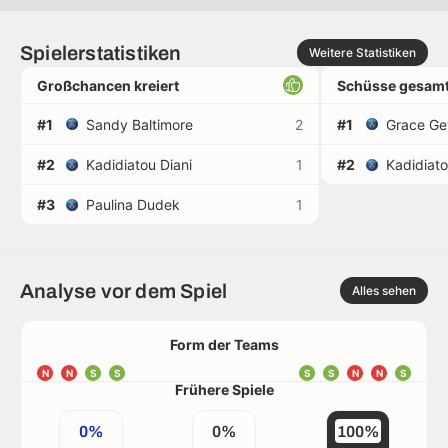
Spielerstatistiken
Weitere Statistiken
Großchancen kreiert
Schüsse gesamt
#1
Sandy Baltimore
2
#1
Grace Ge
#2
Kadidiatou Diani
1
#2
Kadidiato
#3
Paulina Dudek
1
Analyse vor dem Spiel
Alles sehen
Form der Teams
N
N
S
S
S
S
N
N
S
Frühere Spiele
0%
0%
100%