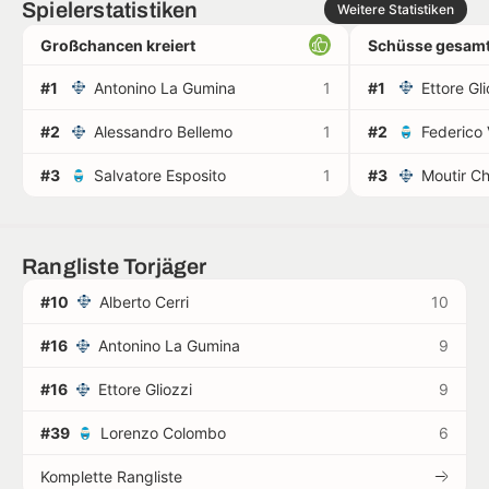
Spielerstatistiken
Weitere Statistiken
Großchancen kreiert
Schüsse gesamt
#1
Antonino La Gumina
1
#1
Ettore Gli
#2
Alessandro Bellemo
1
#2
Federico 
#3
Salvatore Esposito
1
#3
Moutir Ch
Rangliste Torjäger
#10
Alberto Cerri
10
#16
Antonino La Gumina
9
#16
Ettore Gliozzi
9
#39
Lorenzo Colombo
6
Komplette Rangliste