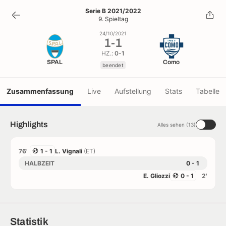
1
-
1
Serie B 2021/2022
9. Spieltag
beendet
24/10/2021
1
-
1
HZ.:
0-1
SPAL
Como
beendet
Zusammenfassung
Live
Aufstellung
Stats
Tabelle
Highlights
Alles sehen (13)
76'
1 - 1
L. Vignali
(ET)
HALBZEIT
0 - 1
E. Gliozzi
0 - 1
2'
Statistik