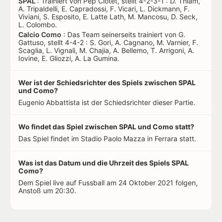
SPAL
: Trainiert von Pep Clotet, stellt 4-2-3-1 : D. Thiam,
A. Tripaldelli, E. Capradossi, F. Vicari, L. Dickmann, F.
Viviani, S. Esposito, E. Latte Lath, M. Mancosu, D. Seck,
L. Colombo.
Calcio Como
: Das Team seinerseits trainiert von G.
Gattuso, stellt 4-4-2 : S. Gori, A. Cagnano, M. Varnier, F.
Scaglia, L. Vignali, M. Chajia, A. Bellemo, T. Arrigoni, A.
Iovine, E. Gliozzi, A. La Gumina.
Wer ist der Schiedsrichter des Spiels zwischen SPAL
und Como?
Eugenio Abbattista ist der Schiedsrichter dieser Partie.
Wo findet das Spiel zwischen SPAL und Como statt?
Das Spiel findet im Stadio Paolo Mazza in Ferrara statt.
Was ist das Datum und die Uhrzeit des Spiels SPAL
Como?
Dem Spiel live auf Fussball am 24 Oktober 2021 folgen,
Anstoß um 20:30.