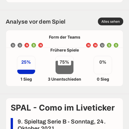
Analyse vor dem Spiel
Alles sehen
Form der Teams
U
U
N
S
N
N
N
U
S
S
Frühere Spiele
25%
75%
0%
1 Sieg
3 Unentschieden
0 Sieg
SPAL - Como im Liveticker
9. Spieltag Serie B - Sonntag, 24.
Oktober 2021