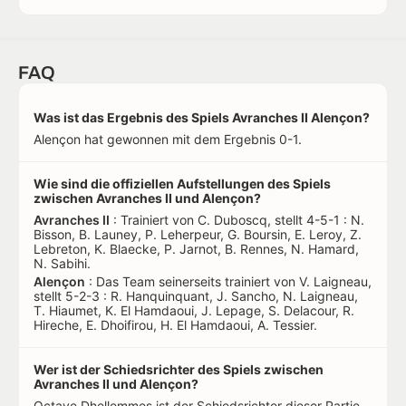
FAQ
Was ist das Ergebnis des Spiels Avranches II Alençon?
Alençon hat gewonnen mit dem Ergebnis 0-1.
Wie sind die offiziellen Aufstellungen des Spiels
zwischen Avranches II und Alençon?
Avranches II
: Trainiert von C. Duboscq, stellt 4-5-1 : N.
Bisson, B. Launey, P. Leherpeur, G. Boursin, E. Leroy, Z.
Lebreton, K. Blaecke, P. Jarnot, B. Rennes, N. Hamard,
N. Sabihi.
Alençon
: Das Team seinerseits trainiert von V. Laigneau,
stellt 5-2-3 : R. Hanquinquant, J. Sancho, N. Laigneau,
T. Hiaumet, K. El Hamdaoui, J. Lepage, S. Delacour, R.
Hireche, E. Dhoifirou, H. El Hamdaoui, A. Tessier.
Wer ist der Schiedsrichter des Spiels zwischen
Avranches II und Alençon?
Octave Dhellemmes ist der Schiedsrichter dieser Partie.