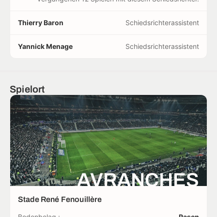
Thierry Baron
Schiedsrichterassistent
Yannick Menage
Schiedsrichterassistent
Spielort
AVRANCHES
Stade René Fenouillère
Bodenbelag :
Rasen