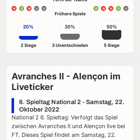
N
S
N
U
U
S
N
N
S
U
Frühere Spiele
20%
30%
50%
2 Siege
3 Unentschieden
5 Siege
Avranches II - Alençon im
Liveticker
6. Spieltag National 2 - Samstag, 22.
Oktober 2022
National 2 6. Spieltag: Verfolgt das Spiel
zwischen Avranches II und Alençon live bei
FT. Dieses Spiel findet am Samstag, 22.