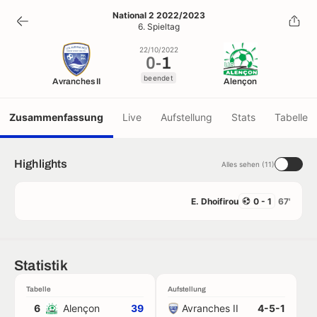
0
-
1
National 2 2022/2023
6. Spieltag
beendet
22/10/2022
0
-
1
beendet
Avranches II
Alençon
Zusammenfassung
Live
Aufstellung
Stats
Tabelle
Highlights
Alles sehen (11)
E. Dhoifirou
0 - 1
67'
Statistik
Tabelle
Aufstellung
6
Alençon
39
Avranches II
4-5-1