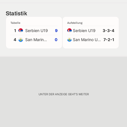
Statistik
Tabelle
Aufstellung
1
Serbien U19
9
Serbien U19
3-3-4
4
San Marino U19
0
San Marino U19
7-2-1
UNTER DER ANZEIGE GEHT'S WEITER