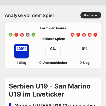
Analyse vor dem Spiel
Alles sehen
Form der Teams
S
N
N
U
S
N
N
N
N
N
Frühere Spiele
100%
0%
0%
1 Sieg
0 Unentschieden
0 Sieg
Serbien U19 - San Marino
U19 im Liveticker
Gruppe 10 UEFA U19 Championship