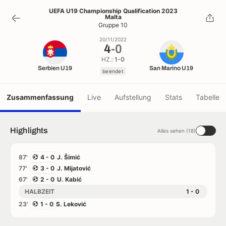
4
-
0
UEFA U19 Championship Qualification 2023
Malta
beendet
Gruppe 10
20/11/2022
4
-
0
HZ.:
1-0
Serbien U19
San Marino U19
beendet
Zusammenfassung
Live
Aufstellung
Stats
Tabelle
Highlights
Alles sehen (18)
87'
4 - 0
J. Šimić
77'
3 - 0
J. Mijatović
67'
2 - 0
U. Kabić
HALBZEIT
1 - 0
23'
1 - 0
S. Leković