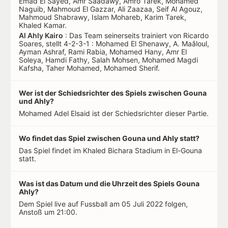
Emad El Sayed, Amr Saadawy, Amro Tarek, Mohamed
Naguib, Mahmoud El Gazzar, Ali Zaazaa, Seif Al Agouz,
Mahmoud Shabrawy, Islam Mohareb, Karim Tarek,
Khaled Kamar.
Al Ahly Kairo
: Das Team seinerseits trainiert von Ricardo
Soares, stellt 4-2-3-1 : Mohamed El Shenawy, A. Maâloul,
Ayman Ashraf, Rami Rabia, Mohamed Hany, Amr El
Soleya, Hamdi Fathy, Salah Mohsen, Mohamed Magdi
Kafsha, Taher Mohamed, Mohamed Sherif.
Wer ist der Schiedsrichter des Spiels zwischen Gouna
und Ahly?
Mohamed Adel Elsaid ist der Schiedsrichter dieser Partie.
Wo findet das Spiel zwischen Gouna und Ahly statt?
Das Spiel findet im Khaled Bichara Stadium in El-Gouna
statt.
Was ist das Datum und die Uhrzeit des Spiels Gouna
Ahly?
Dem Spiel live auf Fussball am 05 Juli 2022 folgen,
Anstoß um 21:00.