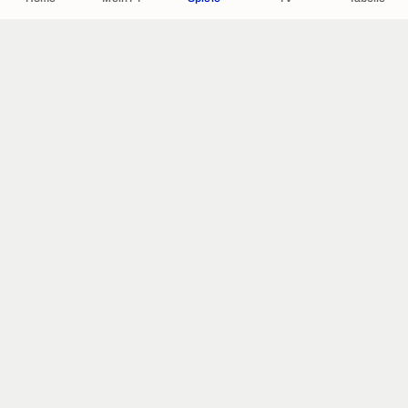
ÜBER UNS