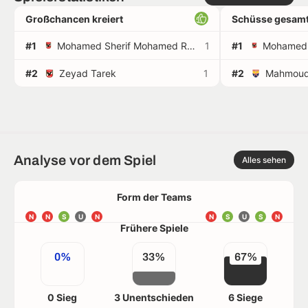
Großchancen kreiert
Schüsse gesamt
#1
Mohamed Sherif Mohamed Ragaei Bakr
1
#1
#2
Zeyad Tarek
1
#2
Mahmoud
Analyse vor dem Spiel
Alles sehen
Form der Teams
N
N
S
U
N
N
S
U
S
N
Frühere Spiele
0%
33%
67%
0 Sieg
3 Unentschieden
6 Siege