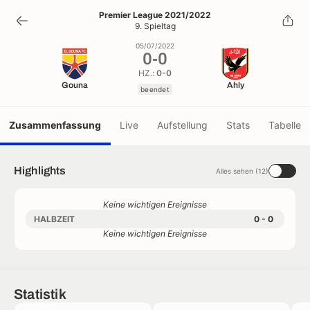
0
-
0
Premier League 2021/2022
9. Spieltag
beendet
05/07/2022
0
-
0
HZ.:
0-0
Gouna
Ahly
beendet
Zusammenfassung
Live
Aufstellung
Stats
Tabelle
Highlights
Alles sehen (12)
Keine wichtigen Ereignisse
HALBZEIT
0 - 0
Keine wichtigen Ereignisse
Statistik