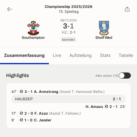
3
-
1
Championship 2025/2026
15. Spieltag
beendet
08/11/2025
3
-
1
HZ.:
2-1
Southampton
Sheff Wed
beendet
Zusammenfassung
Live
Aufstellung
Stats
Tabelle
Highlights
Alles sehen (15)
47'
3 - 1
A. Armstrong
(Assist T. Harwood-Bellis.)
HALBZEIT
2 - 1
H. Amass
2 - 1
25'
17'
2 - 0
F. Azaz
(Assist T. Fellows.)
9'
1 - 0
C. Jander