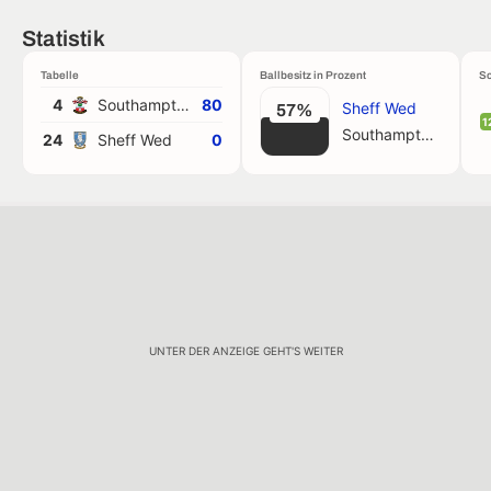
Statistik
Tabelle
Ballbesitz in Prozent
Sc
4
Southampton
80
Sheff Wed
57%
1
Southampton
24
Sheff Wed
0
UNTER DER ANZEIGE GEHT'S WEITER