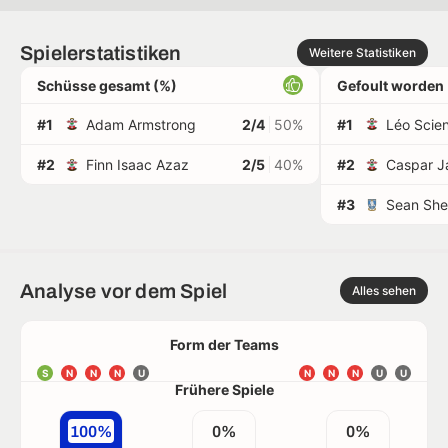
Spielerstatistiken
Weitere Statistiken
Schüsse gesamt (%)
Gefoult worden
#1
Adam Armstrong
2/4
50%
#1
Léo Scie
#2
Finn Isaac Azaz
2/5
40%
#2
Caspar J
#3
Sean She
Analyse vor dem Spiel
Alles sehen
Form der Teams
S
N
N
N
U
N
N
N
U
U
Frühere Spiele
100%
0%
0%