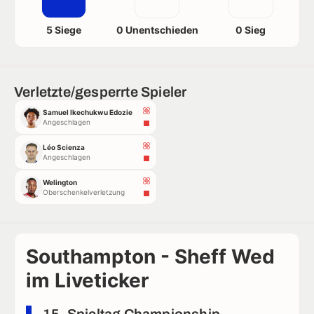
5 Siege
0 Unentschieden
0 Sieg
Verletzte/gesperrte Spieler
Samuel Ikechukwu Edozie
Angeschlagen
Léo Scienza
Angeschlagen
Welington
Oberschenkelverletzung
Southampton - Sheff Wed
im Liveticker
15. Spieltag Championship -