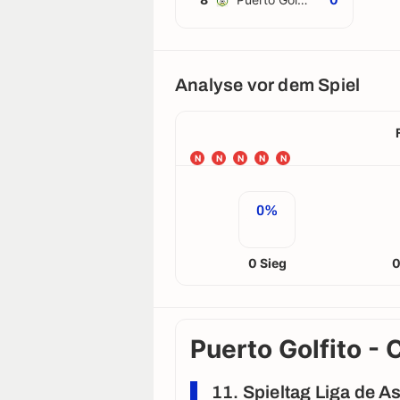
Analyse vor dem Spiel
N
N
N
N
N
0%
0 Sieg
0
Puerto Golfito -
11. Spieltag Liga de 