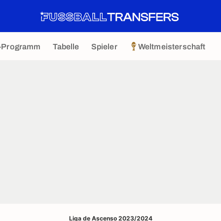
-Programm
Tabelle
Spieler
Weltmeisterschaft
Liga de Ascenso 2023/2024