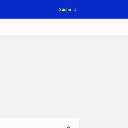
Suche