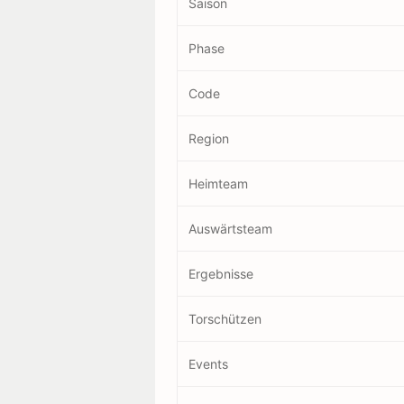
Saison
Phase
Code
Region
Heimteam
Auswärtsteam
Ergebnisse
Torschützen
Events