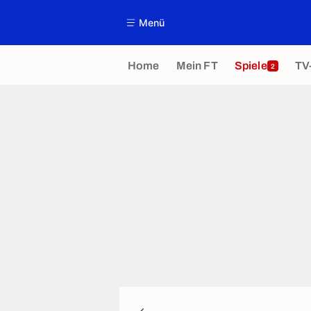
Menü
Home
Mein FT
Spiele
TV
2