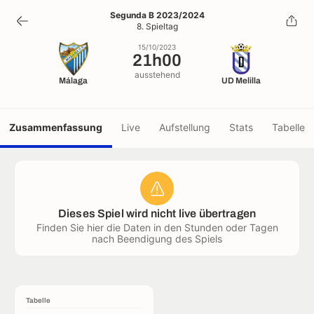
21h00
Segunda B 2023/2024
8. Spieltag
15/10/2023
15/10/2023
21h00
ausstehend
Málaga
UD Melilla
Zusammenfassung
Live
Aufstellung
Stats
Tabelle
Dieses Spiel wird nicht live übertragen
Finden Sie hier die Daten in den Stunden oder Tagen
nach Beendigung des Spiels
Tabelle