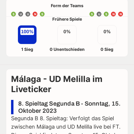
Form der Teams
S
U
U
N
S
S
U
S
N
N
Frühere Spiele
100%
0%
0%
1 Sieg
0 Unentschieden
0 Sieg
Málaga - UD Melilla im
Liveticker
8. Spieltag Segunda B - Sonntag, 15.
Oktober 2023
Segunda B 8. Spieltag: Verfolgt das Spiel
zwischen Málaga und UD Melilla live bei FT.