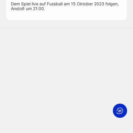
Dem Spiel live auf Fussball am 15 Oktober 2023 folgen,
Anstoß um 21:00.