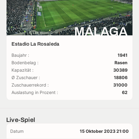
MÁLAGA
Estadio La Rosaleda
Baujahr :
1941
Bodenbelag :
Rasen
Kapazität :
30389
Ø Zuschauer :
18806
Zuschauerrekord :
31000
Auslastung in Prozent :
62
Live-Spiel
Datum
15 Oktober 2023 21:00