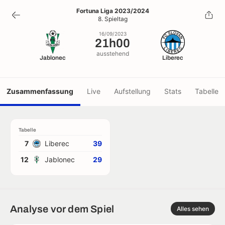
21h00
Fortuna Liga 2023/2024
8. Spieltag
16/09/2023
16/09/2023
21h00
ausstehend
Jablonec
Liberec
Zusammenfassung
Live
Aufstellung
Stats
Tabelle
Tabelle
7
Liberec
39
12
Jablonec
29
Analyse vor dem Spiel
Alles sehen