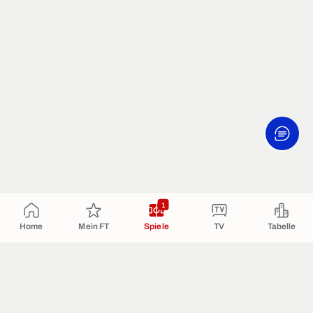
1
Home
Mein FT
Spiele
TV
Tabelle