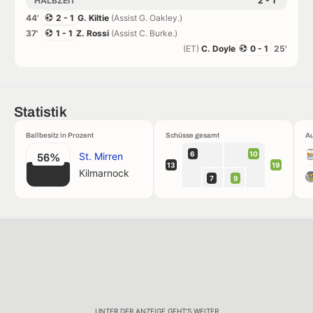
HALBZEIT
2 - 1
44'
2 - 1
G. Kiltie
(Assist G. Oakley.)
37'
1 - 1
Z. Rossi
(Assist C. Burke.)
(ET)
C. Doyle
0 - 1
25'
Statistik
Ballbesitz in Prozent
Schüsse gesamt
Au
6
10
St. Mirren
56%
13
19
Kilmarnock
7
9
UNTER DER ANZEIGE GEHT'S WEITER