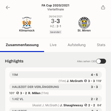
3
-
3
FA Cup 2020/2021
Viertelfinale
beendet
26/04/2021
3
-
3
HZ.:
2-1
Kilmarnock
St. Mirren
beendet
Zusammenfassung
Live
Aufstellung
Stats
Highlights
Alles sehen (30)
11M
4 - 5
(11m)
J. McGrath
3 - 3
119'
HALBZEIT DER VERLÄNGERUNG
3 - 3
101'
3 - 2
R. Millen
(11m)
1.HZ VL
2 - 2
(Assist J. McGrath.)
J. Shaughnessy
2 - 2
84'