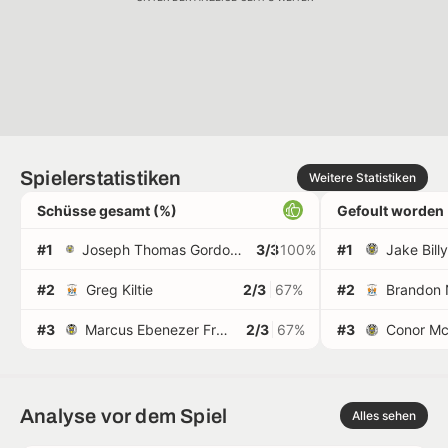
Spielerstatistiken
Weitere Statistiken
Schüsse gesamt (%)
Gefoult worden
#1
Joseph Thomas Gordon Shaughnessy
3/3
100%
#1
Jake Bill
#2
Greg Kiltie
2/3
67%
#2
Brandon 
#3
Marcus Ebenezer Fraser
2/3
67%
#3
Conor Mc
Analyse vor dem Spiel
Alles sehen