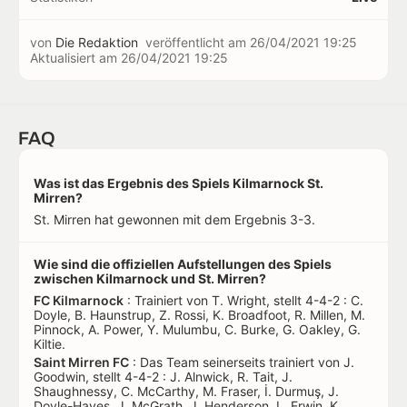
von
Die Redaktion
veröffentlicht am
26/04/2021 19:25
Aktualisiert am
26/04/2021 19:25
FAQ
Was ist das Ergebnis des Spiels Kilmarnock St.
Mirren?
St. Mirren hat gewonnen mit dem Ergebnis 3-3.
Wie sind die offiziellen Aufstellungen des Spiels
zwischen Kilmarnock und St. Mirren?
FC Kilmarnock
: Trainiert von T. Wright, stellt 4-4-2 : C.
Doyle, B. Haunstrup, Z. Rossi, K. Broadfoot, R. Millen, M.
Pinnock, A. Power, Y. Mulumbu, C. Burke, G. Oakley, G.
Kiltie.
Saint Mirren FC
: Das Team seinerseits trainiert von J.
Goodwin, stellt 4-4-2 : J. Alnwick, R. Tait, J.
Shaughnessy, C. McCarthy, M. Fraser, İ. Durmuş, J.
Doyle-Hayes, J. McGrath, J. Henderson, L. Erwin, K.