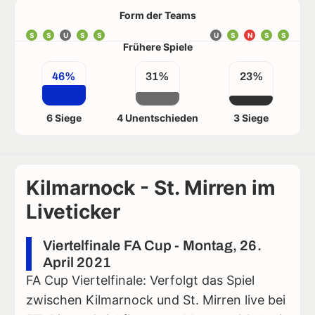
Form der Teams
S
S
U
S
S
U
S
N
S
S
Frühere Spiele
46%
31%
23%
6 Siege
4 Unentschieden
3 Siege
Kilmarnock - St. Mirren im
Liveticker
Viertelfinale FA Cup - Montag, 26.
April 2021
FA Cup Viertelfinale: Verfolgt das Spiel
zwischen Kilmarnock und St. Mirren live bei